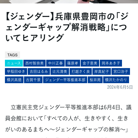
【ジェンダー】兵庫県豊岡市の「ジ
ェンダーギャップ解消戦略」につ
いてヒアリング
TAGS
ニュース
西村智奈美
中川正春
篠原孝
金子恵美
岡本あき子
早稲田ゆき
吉田はるみ
辻元清美
打越さく良
岸真紀子
宮口治子
横沢高徳
古賀千景
ジェンダー平等推進本部
桜井周
横沢たかのり
2024年6月5日
立憲民主党ジェンダー平等推進本部は6月4日、議
員会館において「すべての人が、生きやすく、生き
がいのあるまちへ～ジェンダーギャップの解消～」