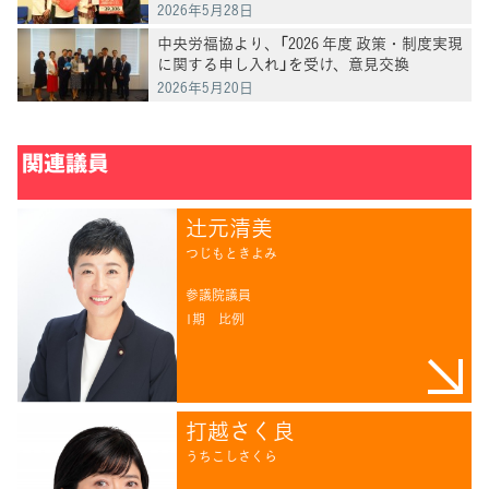
2026年5月28日
中央労福協より、「2026 年度 政策・制度実現
に関する申し入れ」を受け、意見交換
2026年5月20日
関連議員
辻󠄀元清美
つじもときよみ
参議院議員
1期
比例
打越さく良
うちこしさくら