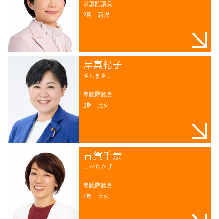
参議院議員
2期
新潟
岸真紀子
きしまきこ
参議院議員
2期
比例
古賀千景
こがちかげ
参議院議員
1期
比例