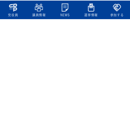
党役員
議員情報
NEWS
選挙情報
参加する
立憲民主党について
綱領
役員一覧
次の内閣
委員会委員一覧
議員・総支部長一覧
党本部所在地
都道府県連一覧
立憲民主党 活動計画・活動報告
ニュース
政策情報
基本政策
ビジョン２２
政策集
選挙政策
国会レポート
政調活動ニュース
提出法案
選挙情報
参院選2025選挙結果
衆院選2024選挙結果
参院選2022選挙結果
衆院選2021選挙結果
第20回統一地方自治体選挙 結果一覧