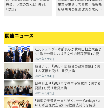
員会、与党の対応は「異例」
主党が主導して介護・障害福
「混乱」
祉従事者の処遇改善を求める
決議を採択
関連ニュース
辻元ジェンダー本部長らが黄川田担当大臣よ
り「政治分野における女性の活躍促進」の要
請を受ける
2026年6月9日
連合より、「2026年度 連合の政策要請」に関
する要請を受け、意見交換
2026年6月4日
日教組より「2027年度教育予算拡充に関する
要請」を受け意見交換
2026年6月2日
「結婚の平等を一日も早く」――Marriage For
Allらが立憲民主党に同性婚法制化を要請