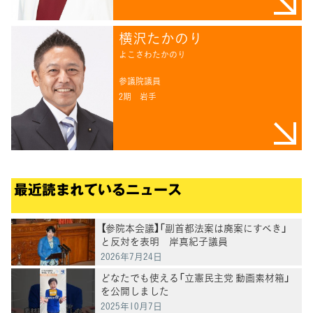
横沢たかのり
よこさわたかのり
参議院議員
2期
岩手
最近読まれているニュース
【参院本会議】「副首都法案は廃案にすべき」
と反対を表明 岸真紀子議員
2026年7月24日
どなたでも使える「立憲民主党 動画素材箱」
を公開しました
2025年10月7日