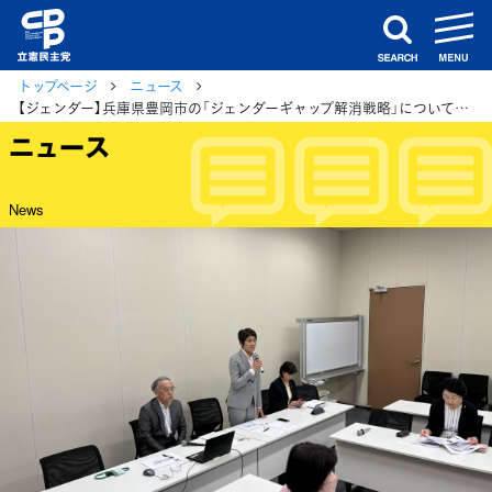
m
search
トップページ
ニュース
【ジェンダー】兵庫県豊岡市の「ジェンダーギャップ解消戦略」についてヒアリング
ニュース
News