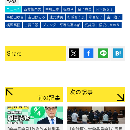
TAGS
ニュース
西村智奈美
中川正春
篠原孝
金子恵美
岡本あき子
早稲田ゆき
吉田はるみ
辻元清美
打越さく良
岸真紀子
宮口治子
横沢高徳
古賀千景
ジェンダー平等推進本部
桜井周
横沢たかのり
ポスト
シェア
Lineで送
は
Share
次の記事
前の記事
【幹事長会見】政治改革特別委
【衆院厚生労働委員会】立憲民