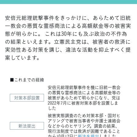
安倍元総理銃撃事件をきっかけに、あらためて旧統
一教会の悪質な霊感商法による高額献金等の被害実
態が明らかに。 これは30年にも及ぶ政治の不作為
の結果といえます。立憲民主党は、被害者の救済に
実効性ある対策を講じ、違法な活動を抑止すべく提
案しています。
■これまでの経緯
安倍元総理銃撃事件を機に旧統一教会
の悪質な霊感商法による高額献金等の
対策本部設置
被害があらためて明らかになり、党は
2022年7月に被害対策本部を設置しま
した
被害実態調査のため対策本部・国対ヒ
アリングで被害当事者や弁護士連絡会
新法提出
などからのヒヤリング。調査の結果、
現行法制度では救済が困難であること
から10月17日に
新法を提出
しました