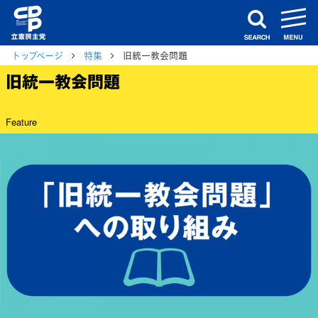
m
search
トップページ
特集
旧統一教会問題
旧統一教会問題
Feature