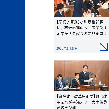
【衆院予算委】小川淳也幹事
長、石破総理の公共事業受注
企業からの献金の是非を問う
2025年2月21日
【衆院政治改革特別委】政治改
革法案が審議入り 大串議員
が趣旨説明