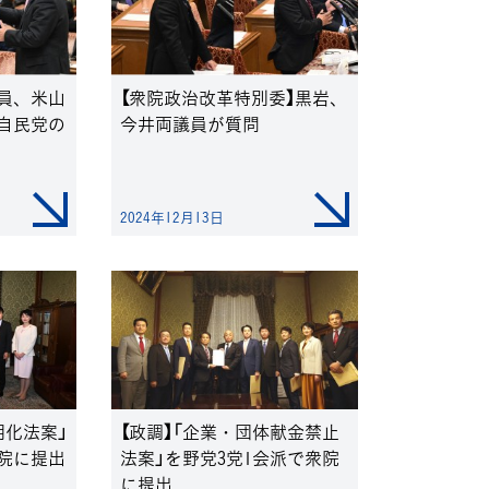
議員、米山
【衆院政治改革特別委】黒岩、
自民党の
今井両議員が質問
2024年12月13日
明化法案」
【政調】「企業・団体献金禁止
院に提出
法案」を野党3党1会派で衆院
に提出