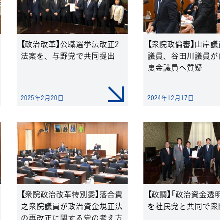
【政治改革】公職選挙法改正2
【衆院政倫審】山岸
法案を、与野党で共同提出
議員、谷田川議員が
裏金議員へ質疑
2025年2月20日
2024年12月17日
【衆院政治改革特別委】落合貴
【政調】「政治資金透
之衆院議員が政治資金規正法
を社民党と共同で衆
の再改正に関する党の考え方