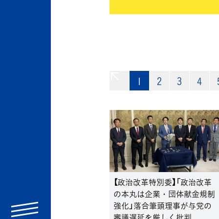
1
«
2
3
4
【政治改革特別委】「政治改革
の本丸は企業・団体献金規制
強化」落合筆頭理事が与党の
menu
審議遅延を厳しく批判