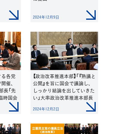
2024年12月9日
する各党
【政治改革推進本部】「『熟議と
で開催、
公開』を旨に国会で議論し、
部長「先
しっかり結論を出していきた
臨時国会
い」大串政治改革推進本部長
す」
2024年12月2日