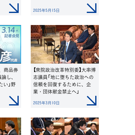
2025年5月15日
相、商品券
【衆院政治改革特別委】大串博
議論し、
志議員「地に堕ちた政治への
たい」野
信頼を回復するために、企
業・団体献金禁止へ」
2025年3月10日