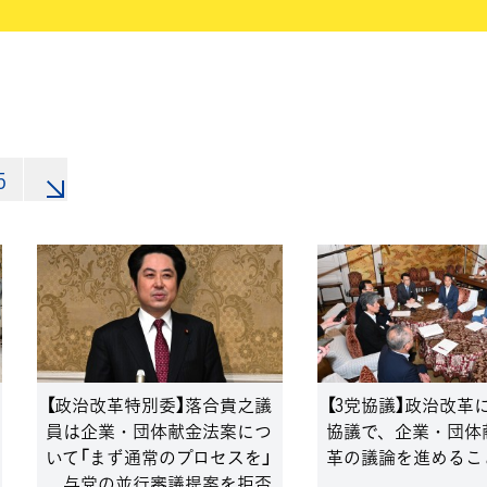
5
»
【政治改革特別委】落合貴之議
【3党協議】政治改革
員は企業・団体献金法案につ
協議で、企業・団体
いて「まず通常のプロセスを」
革の議論を進めるこ
、与党の並行審議提案を拒否