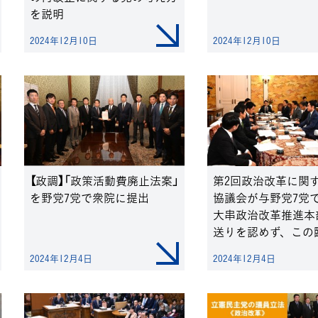
を説明
2024年12月10日
2024年12月10日
【政調】「政策活動費廃止法案」
第2回政治改革に関
を野党7党で衆院に提出
協議会が与野党7党
大串政治改革推進本
送りを認めず、この
でしっかり結論を出
2024年12月4日
2024年12月4日