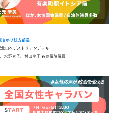
塚さゆり総支部長
野駅北口ペデストリアンデッキ
、水野素子、村田享子 各参議院議員