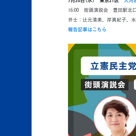
7月26日（水） 東京21区
大河
16:00 街頭演説会 豊田駅
弁士：辻元清美、岸真紀子、
報告記事はこちら