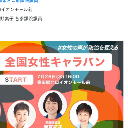
原まさこ衆議院議員
北口イオンモール前
水野素子 各参議院議員