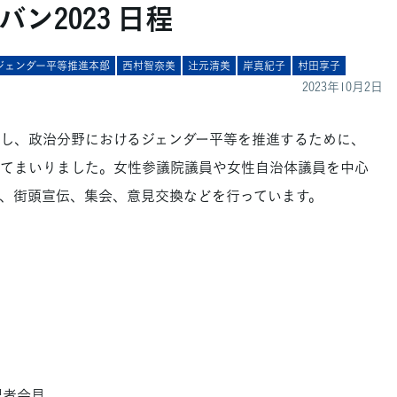
ン2023 日程
ジェンダー平等推進本部
西村智奈美
辻󠄀元清美
岸真紀子
村田享子
2023年10月2日
し、政治分野におけるジェンダー平等を推進するために、
してまいりました。女性参議院議員や女性自治体議員を中心
、街頭宣伝、集会、意見交換などを行っています。
 記者会見