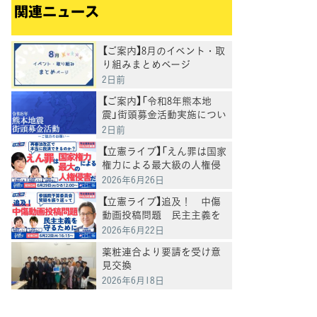
関連ニュース
【ご案内】8月のイベント・取
り組みまとめページ
2日前
【ご案内】「令和8年熊本地
震」街頭募金活動実施につい
て
2日前
【立憲ライブ】「えん罪は国家
権力による最大級の人権侵
害だ 再審法改正で本当に
2026年6月26日
救済できるのか」打越さく良
【立憲ライブ】追及！ 中傷
×村田きょうこ×山内かな
動画投稿問題 民主主義を
こ
守るために 杉尾秀哉×村
2026年6月22日
田きょうこ×山内かなこ
薬粧連合より要請を受け意
見交換
2026年6月18日