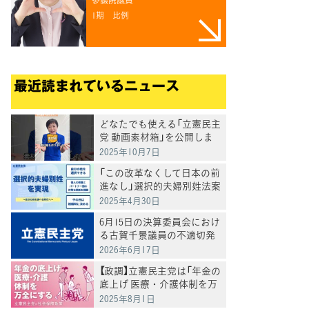
1期
比例
最近読まれているニュース
どなたでも使える「立憲民主
党 動画素材箱」を公開しま
した
2025年10月7日
「この改革なくして日本の前
進なし」選択的夫婦別姓法案
を提出
2025年4月30日
6月15日の決算委員会におけ
る古賀千景議員の不適切発
言と処分について
2026年6月17日
【政調】立憲民主党は「年金の
底上げ 医療・介護体制を万
全にする」
2025年8月1日