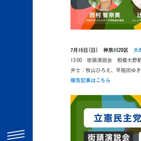
7月16日（日） 神奈川20区
大
13:00 街頭演説会 相模大
弁士：牧山ひろえ、早稲田ゆき
報告記事はこちら
menu