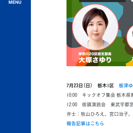
7月23日（日） 栃木1区
板津ゆ
10:00 キックオフ集会 栃木
12:00 街頭演説会 東武宇都
弁士：牧山ひろえ、宮口治子、
報告記事はこちら