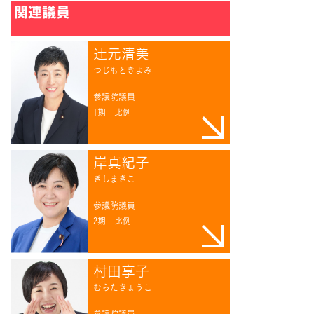
関連議員
辻󠄀元清美
つじもときよみ
参議院議員
1期
比例
岸真紀子
きしまきこ
参議院議員
2期
比例
村田享子
むらたきょうこ
参議院議員