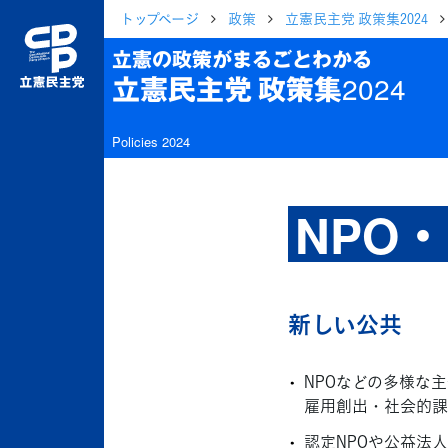
トップページ
政策
立憲民主党 政策集2024
立憲の政策がまるごとわかる
立憲民主党 政策集2024
Policies 2024
NPO
新しい公共
NPOなどの多様な
雇用創出・社会的課
認定NPOや公益法