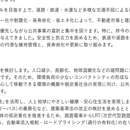
ルを目指す上で、道路・鉄道・水運など多様な交通手段による
ー化や耐震化・長寿命化・省エネ化によって、不動産市場と建
優先しながら公共事業の選択と集中を図ります。特に、昨今の
与えてきました。安全性と防災力を高めるため、鉄道や道路を
の円滑な維持管理と、長寿命化や更新に取り組みます。
を検討します。人口減少、高齢化、地球温暖化などの諸問題に
です。そのため、環境負荷の少ないコンパクトシティの形成な
心して移動できる環境の構築や脱炭素社会の実現に向け、公共
す。
法」を活用し、人と地球にやさしい健康・安心住生活を実現し
ギーパス）の義務化など、建築基準法の改正の検討を進めると
体の低炭素化を推進するため、路面電車からLRT（次世代型路面電
め、自動車流入規制・ロードプライシング（通行の有料化）の在