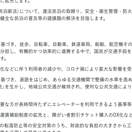
に拡充します。
（民泊新法）について、違法民泊の取締り、安全・衛生管理・防
健全な民泊の普及等の諸課題の解決を目指します。
に基づき、徒歩、自転車、自動車、鉄道車両、船舶、航空機そ
分担し、有機的かつ効率的に連携する中で、国民が交通手段を
す。
化などに伴う利用者の減少や、コロナ禍により甚大な影響を受
に基づき、道路をはじめ、あらゆる交通機関で整備の水準を高
法」を生かし、地域公共交通が維持され、便利な公共交通によ
要な方が長時間待たずにエレベーターを利用できるよう基準等
運賃補助制度の拡充と、障がい者割引チケット購入のDX化など
の転落防止等の安全対策のうち、財政的な負担の大きさから工