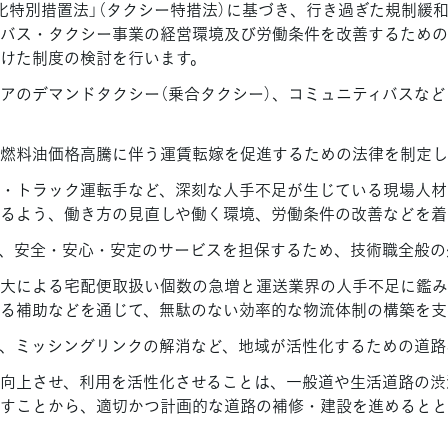
化特別措置法」（タクシー特措法）に基づき、行き過ぎた規制緩
バス・タクシー事業の経営環境及び労働条件を改善するための
けた制度の検討を行います。
アのデマンドタクシー（乗合タクシー）、コミュニティバスな
燃料油価格高騰に伴う運賃転嫁を促進するための法律を制定し
・トラック運転手など、深刻な人手不足が生じている現場人材
るよう、働き方の見直しや働く環境、労働条件の改善などを着
、安全・安心・安定のサービスを担保するため、技術職全般の
大による宅配便取扱い個数の急増と運送業界の人手不足に鑑み
る補助などを通じて、無駄のない効率的な物流体制の構築を支
、ミッシングリンクの解消など、地域が活性化するための道路
向上させ、利用を活性化させることは、一般道や生活道路の渋
すことから、適切かつ計画的な道路の補修・建設を進めるとと