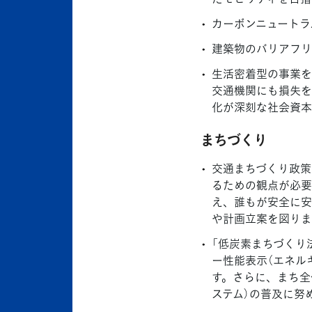
カーボンニュートラ
建築物のバリアフリ
生活密着型の事業を
交通機関にも損失を
化が深刻な社会資本
まちづくり
交通まちづくり政策
るための観点が必要
え、誰もが安全に安
や計画立案を図りま
「低炭素まちづくり
ー性能表示（エネル
す。さらに、まち全
ステム）の普及に努