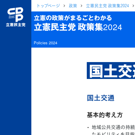
トップページ
政策
立憲民主党 政策集2024
立憲の政策がまるごとわかる
立憲民主党 政策集2024
Policies 2024
国土交
国土交通
基本的考え方
地域公共交通の持続
たモビリティを目指