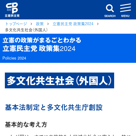
m
search
トップページ
政策
立憲民主党 政策集2024
多文化共生社会（外国人）
立憲の政策がまるごとわかる
立憲民主党 政策集2024
Policies 2024
多文化共生社会（外国人）
基本法制定と多文化共生庁創設
基本的な考え方