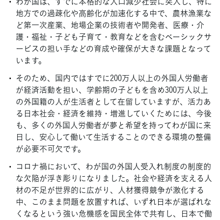
わが国は、すでに本格的な人口減少社会に突入し、特に
地方での過疎化や高齢化が加速化する中で、農林漁業な
ど第一次産業、地場企業の技術者や開発者、医療・介
護・福祉・子ども子育て・教育などを含むベーシックサ
ービスの担い手などの育成や確保が大きな課題となって
います。
そのため、国内ではすでに200万人以上の外国人労働者
が経済活動を担い、学齢期の子どもを含め300万人以上
の外国籍の人が生活者として在留していますが、活力あ
る日本社会・経済を維持・増進していくためには、今後
も、多くの外国人労働者が夢と希望を持ってわが国に来
日し、安心して働いて生活することのできる環境の整備
が必要不可欠です。
コロナ禍において、わが国の外国人受入れ制度の制度的
な欠陥が浮き彫りになりました。社会や経済を支える人
材の不足が世界的に広がり、人材獲得競争が激化する
中、このまま問題を放置すれば、いずれ日本が選ばれな
くなるという強い危機感を国民全体で共有し、日本で働