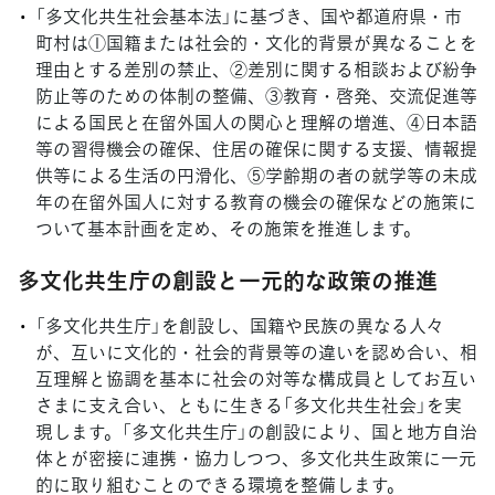
「多文化共生社会基本法」に基づき、国や都道府県・市
町村は①国籍または社会的・文化的背景が異なることを
理由とする差別の禁止、②差別に関する相談および紛争
防止等のための体制の整備、③教育・啓発、交流促進等
による国民と在留外国人の関心と理解の増進、④日本語
等の習得機会の確保、住居の確保に関する支援、情報提
供等による生活の円滑化、⑤学齢期の者の就学等の未成
年の在留外国人に対する教育の機会の確保などの施策に
ついて基本計画を定め、その施策を推進します。
多文化共生庁の創設と一元的な政策の推進
「多文化共生庁」を創設し、国籍や民族の異なる人々
が、互いに文化的・社会的背景等の違いを認め合い、相
互理解と協調を基本に社会の対等な構成員としてお互い
さまに支え合い、ともに生きる「多文化共生社会」を実
現します。「多文化共生庁」の創設により、国と地方自治
体とが密接に連携・協力しつつ、多文化共生政策に一元
的に取り組むことのできる環境を整備します。