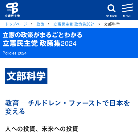
m
search
トップページ
政策
立憲民主党 政策集2024
文部科学
立憲の政策がまるごとわかる
立憲民主党 政策集2024
Policies 2024
文部科学
教育 ―チルドレン・ファーストで日本を
変える
人への投資、未来への投資