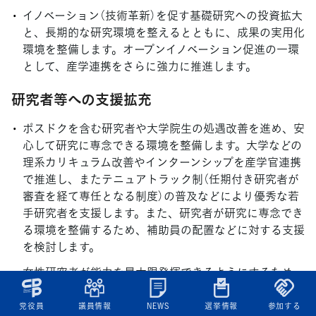
イノベーション（技術革新）を促す基礎研究への投資拡大
と、長期的な研究環境を整えるとともに、成果の実用化
環境を整備します。オープンイノベーション促進の一環
として、産学連携をさらに強力に推進します。
研究者等への支援拡充
ポスドクを含む研究者や大学院生の処遇改善を進め、安
心して研究に専念できる環境を整備します。大学などの
理系カリキュラム改善やインターンシップを産学官連携
で推進し、またテニュアトラック制（任期付き研究者が
審査を経て専任となる制度）の普及などにより優秀な若
手研究者を支援します。また、研究者が研究に専念でき
る環境を整備するため、補助員の配置などに対する支援
を検討します。
女性研究者が能力を最大限発揮できるようにするため、
研究環境の整備を行います。女性研究者の育成・支援に
取り組み、欧米諸国などと比較して低い女性研究者の割
党役員
議員情報
NEWS
選挙情報
参加する