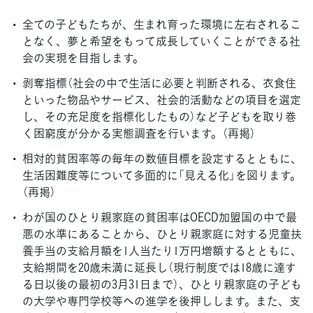
全ての子どもたちが、生まれ育った環境に左右されるこ
となく、夢と希望をもって成長していくことができる社
会の実現を目指します。
剥奪指標（社会の中で生活に必要と判断される、衣食住
といった物品やサービス、社会的活動などの項目を選定
し、その充足度を指標化したもの）など子どもを取り巻
く困窮度が分かる実態調査を行います。（再掲）
相対的貧困率等の毎年の数値目標を設定するとともに、
生活困難度等について多面的に「見える化」を図ります。
（再掲）
わが国のひとり親家庭の貧困率はOECD加盟国の中で最
悪の水準にあることから、ひとり親家庭に対する児童扶
養手当の支給月額を1人当たり1万円増額するとともに、
支給期間を20歳未満に延長し（現行制度では18歳に達す
る日以後の最初の3月31日まで）、ひとり親家庭の子ども
の大学や専門学校等への進学を後押しします。また、支