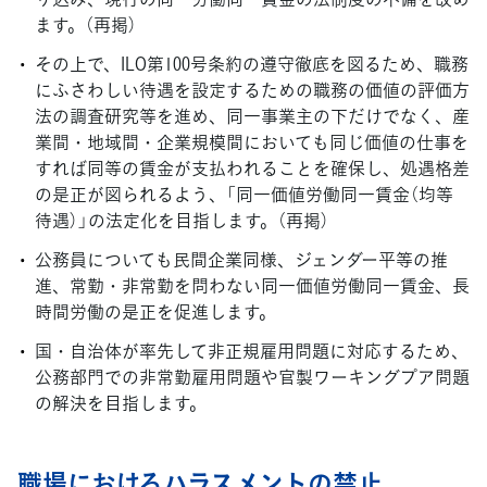
ます。（再掲）
その上で、ILO第100号条約の遵守徹底を図るため、職務
にふさわしい待遇を設定するための職務の価値の評価方
法の調査研究等を進め、同一事業主の下だけでなく、産
業間・地域間・企業規模間においても同じ価値の仕事を
すれば同等の賃金が支払われることを確保し、処遇格差
の是正が図られるよう、「同一価値労働同一賃金（均等
待遇）」の法定化を目指します。（再掲）
公務員についても民間企業同様、ジェンダー平等の推
進、常勤・非常勤を問わない同一価値労働同一賃金、長
時間労働の是正を促進します。
国・自治体が率先して非正規雇用問題に対応するため、
公務部門での非常勤雇用問題や官製ワーキングプア問題
の解決を目指します。
職場におけるハラスメントの禁止