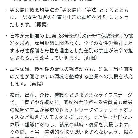
男女雇用機会均等法を「男女雇用平等法」とするととも
に、「男女労働者の仕事と生活の調和を図る」ことを目
指します。（再掲）
日本が未批准のILO第183号条約（改正母性保護条約）の批
准を求め、雇用形態に関係なく、全ての女性労働者に対
する母性保護と母性を理由とした差別の禁止が法令で担
保されるよう改革していきます。（再掲）
母性保護、授乳権の確保の観点からも、妊娠・出産前後
の女性が働きやすい環境を整備する企業への支援を拡充
します。（再掲）
結婚、出産、介護、看護などさまざまなライフステージ
で、子育てや介護など、家族的責任がある労働者も就労
の継続や両立が実現できるテレワークやサテライトオフ
ィスなど働き方の工夫を支援します。またやむを得ない
休職・離職に対応し、就業の継続・復帰を支援します。
その際、不当・差別的な取り扱いをされないよう、職場