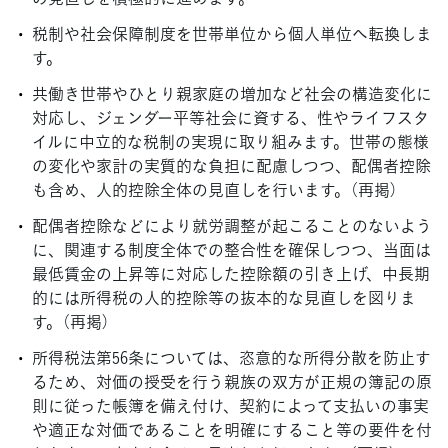
税制や社会保障制度を世帯単位から個人単位へ転換しま
す。
共働き世帯やひとり親家庭の増加など社会の構造変化に
対応し、ジェンダー平等社会に資する、性やライフスタ
イルに中立的な税制の実現に取り組みます。世帯の態様
の変化や家計の実質的な負担に配慮しつつ、配偶者控除
も含め、人的控除全体の見直しを行います。（再掲）
配偶者控除などにより就労調整が起こることのないよう
に、関連する制度全体での整合性を確保しつつ、当面は
最低賃金の上昇等に対応した控除額の引き上げ、中長期
的には所得税の人的控除等の抜本的な見直しを図りま
す。（再掲）
所得税法第56条については、恣意的な所得分散を防止す
るため、対価の授受を行う親族の双方が正規の簿記の原
則に従った帳簿を備え付け、契約によって支払いの事実
や適正な対価であることを明確にすること等の要件を付