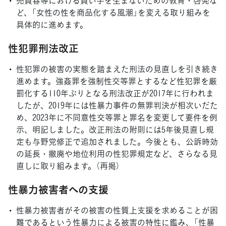
ど、「女性の性を商品化する風潮」を変える取り組みを
具体的に進めます。
性犯罪刑法改正
性犯罪の被害の実態を踏まえた刑法の見直しを引き続き
進めます。強姦罪を強制性交等罪とするなど性犯罪を厳
罰化する110年ぶりとなる刑法改正が2017年に行われま
したが、2019年には性暴力事件の無罪判決が相次いだた
め、2023年に不同意性交等罪と罪名を変更して要件を例
示、明記しました。改正刑法の附則には5年後見直し規
定も与野党修正で追加されました。今後とも、公訴時効
の延長・撤廃や地位利用の性犯罪規定など、さらなる見
直しに取り組みます。（再掲）
性暴力被害者への支援
性暴力被害者がその被害の性質上支援を求めることが困
難であるという性暴力による被害の特性に鑑み、「性暴