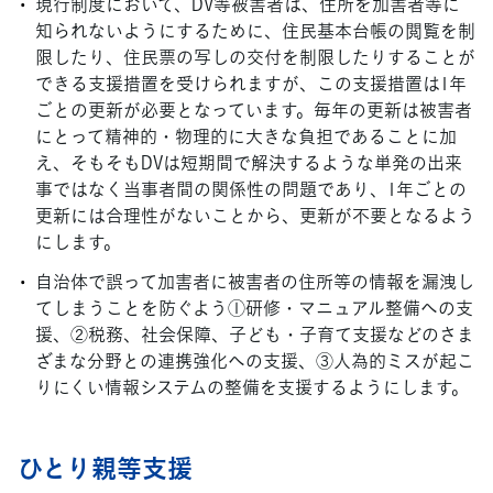
現行制度において、DV等被害者は、住所を加害者等に
知られないようにするために、住民基本台帳の閲覧を制
限したり、住民票の写しの交付を制限したりすることが
できる支援措置を受けられますが、この支援措置は1年
ごとの更新が必要となっています。毎年の更新は被害者
にとって精神的・物理的に大きな負担であることに加
え、そもそもDVは短期間で解決するような単発の出来
事ではなく当事者間の関係性の問題であり、1年ごとの
更新には合理性がないことから、更新が不要となるよう
にします。
自治体で誤って加害者に被害者の住所等の情報を漏洩し
てしまうことを防ぐよう①研修・マニュアル整備への支
援、②税務、社会保障、子ども・子育て支援などのさま
ざまな分野との連携強化への支援、③人為的ミスが起こ
りにくい情報システムの整備を支援するようにします。
ひとり親等支援