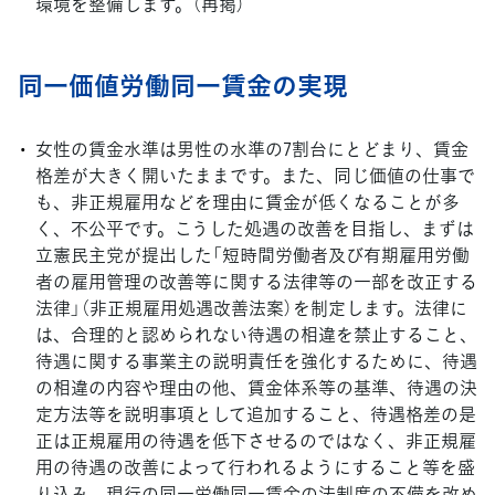
環境を整備します。（再掲）
同一価値労働同一賃金の実現
女性の賃金水準は男性の水準の7割台にとどまり、賃金
格差が大きく開いたままです。また、同じ価値の仕事で
も、非正規雇用などを理由に賃金が低くなることが多
く、不公平です。こうした処遇の改善を目指し、まずは
立憲民主党が提出した「短時間労働者及び有期雇用労働
者の雇用管理の改善等に関する法律等の一部を改正する
法律」（非正規雇用処遇改善法案）を制定します。法律に
は、合理的と認められない待遇の相違を禁止すること、
待遇に関する事業主の説明責任を強化するために、待遇
の相違の内容や理由の他、賃金体系等の基準、待遇の決
定方法等を説明事項として追加すること、待遇格差の是
正は正規雇用の待遇を低下させるのではなく、非正規雇
用の待遇の改善によって行われるようにすること等を盛
り込み、現行の同一労働同一賃金の法制度の不備を改め