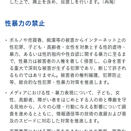
した上で、廃止を含め、見直しを行います。（再掲）
性暴力の禁止
ポルノや売買春、痴漢等の被害からインターネット上の
性犯罪、子ども・高齢者・女性を対象とする性的虐待・
暴力、あるいは性的指向や性自認に関する暴力に至るま
で、性暴力は被害者の人権を著しく侵害し、心身を害す
る重大で深刻な被害が生ずる犯罪であり、断じて許され
るものではありません。被害者の権利擁護、犯罪防止
等、総合的な性犯罪・性暴力対策を推進します。
メディアにおける性・暴力表現について、子ども、女
性、高齢者、障がい者をはじめとする人の命と尊厳を守
る見地から、人々の心理・行動に与える影響について調
査を進めるとともに、情報通信等の技術の進展および普
及のスピードに対応した対策を推進します。
売買春等における買い手を生まないための教育・啓発な