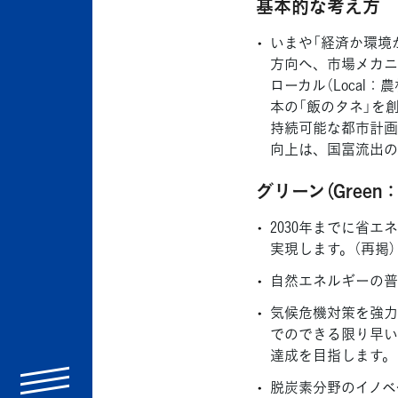
基本的な考え方
いまや「経済か環境
方向へ、市場メカニズ
ローカル（Local：
本の「飯のタネ」を
持続可能な都市計画
向上は、国富流出の
グリーン（Gree
2030年までに省エ
実現します。（再掲）
自然エネルギーの普
気候危機対策を強力に
でのできる限り早い
達成を目指します。
menu
脱炭素分野のイノベ