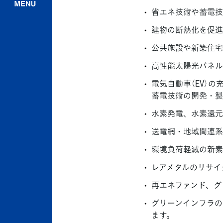
省エネ技術や蓄電技
建物の断熱化を促進
公共施設や新築住宅
高性能太陽光パネル
電気自動車（EV）
蓄電技術の開発・製
水素発電、水素還元
送電網・地域間連系
環境負荷軽減の新素
レアメタルのリサイ
再エネファンド、グ
グリーンインフラの
ます。