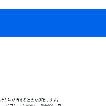
の持ち味が活きる社会を創造します。
ライフ（Life：医療・介護分野）、ロ