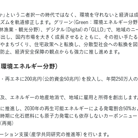
か」という二者択一の時代ではなく、環境を守れないと経済は
ムを軌道修正します。グリーン（Green：環境エネルギー分野）
農林漁業・観光分野）、デジタル（Digital）の「GLLD」で、地
創出し、国内市場を大きく成長させるとともに、その担い手た
やまちづくり、住宅政策へと転換し、分散型社会への転換を図
防止、経済安全保障の観点からも強力に推し進めます。
n：環境エネルギー分野）
ネ・再エネに200兆円（公的資金50兆円）を投入し、年間250万
及、エネルギーの地産地消で、地域に雇用と所得を創出します
推進し、2030年の再生可能エネルギーによる発電割合50%および2
時期に化石燃料にも原子力発電にも依存しないカーボンニュー
（再掲）
ーション支援（産学共同研究の推進等）を行います。