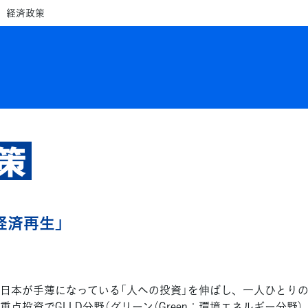
経済政策
策
経済再生」
日本が手薄になっている「人への投資」を伸ばし、一人ひとり
点投資でGLLD分野（グリーン（Green：環境エネルギー分野）、