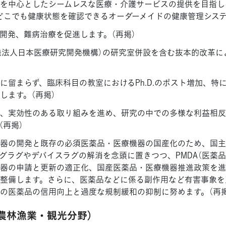
を中心としたシームレスな医療・介護サービスの提供を目指し
どこでも健康状態を確認できるオーダーメイドの健康管理システ
開発、難病治療を促進します。（再掲）
開発法人日本医療研究開発機構）の研究室併設を含む抜本的改革に
に留まらず、臨床科目の教室におけるPh.D.のポスト増加、特
します。（再掲）
、実効性のある取り組みを進め、研究の中での多様な利益相反
（再掲）
器の開発と既存の必須医薬品・医療機器の国産化のため、国主
グラグやデバイスラグの解消を念頭に置きつつ、PMDA（医薬
器の申請と更新の適正化、国産医薬品・医療機器推進政策を進
整備します。さらに、医薬品などに係る副作用など有害事象を
の医薬品の信用向上と過度な規制緩和の抑制に努めます。（再掲
l：農林漁業・観光分野）