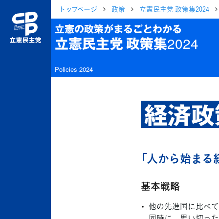
トップページ
政策
立憲民主党 政策集2024
立憲の政策がまるごとわかる
立憲民主党 政策集2024
Policies 2024
経済政
「人から始まる
基本戦略
他の先進国に比べて
同時に、思い切った重