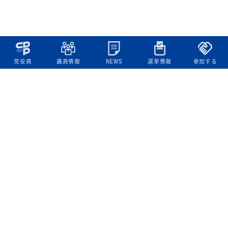
党役員
議員情報
NEWS
選挙情報
参加する
立憲民主党について
綱領
役員一覧
次の内閣
委員会委員一覧
議員・総支部長一覧
党本部所在地
都道府県連一覧
立憲民主党 活動計画・活動報告
ニュース
政策情報
基本政策
ビジョン２２
政策集
選挙政策
国会レポート
政調活動ニュース
提出法案
選挙情報