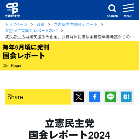
m
search
トップページ
政策
立憲民主党国会レポート
立憲民主党国会レポート2024
被災者生活再建支援法改正案、公費解体促進法案能登半島地震からの一日も早い復旧・復興に向けて
毎年9月頃に発刊
国会レポート
Diet Report
ポスト
シェア
Lineで送
は
Share
立憲民主党
国会レポート2024