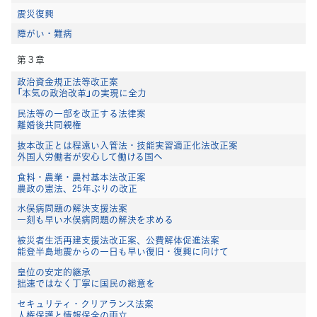
震災復興
障がい・難病
第３章
政治資金規正法等改正案
「本気の政治改革」の実現に全力
民法等の一部を改正する法律案
離婚後共同親権
抜本改正とは程遠い入管法・技能実習適正化法改正案
外国人労働者が安心して働ける国へ
食料・農業・農村基本法改正案
農政の憲法、25年ぶりの改正
水俣病問題の解決支援法案
一刻も早い水俣病問題の解決を求める
被災者生活再建支援法改正案、公費解体促進法案
能登半島地震からの一日も早い復旧・復興に向けて
皇位の安定的継承
拙速ではなく丁寧に国民の総意を
セキュリティ・クリアランス法案
人権保護と情報保全の両立