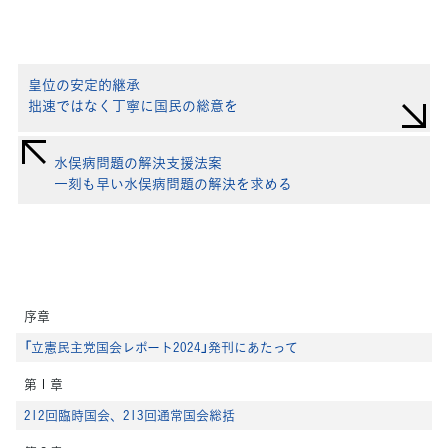
皇位の安定的継承
拙速ではなく丁寧に国民の総意を
水俣病問題の解決支援法案
一刻も早い水俣病問題の解決を求める
序章
「立憲民主党国会レポート2024」発刊にあたって
第１章
212回臨時国会、213回通常国会総括