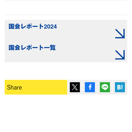
国会レポート2024
国会レポート一覧
ポスト
シェア
Lineで送
は
Share