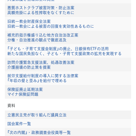
悪質ホストクラブ被害対策・防止法案
高額売掛による性搾取をなくすために
旧統一教会財産保全法案
旧統一教会による被害の回復を実効性あるものに
補充的指示権盛り込む地方自治法改正案
分権・自治推進の観点で徹底追及
「子ども・子育て支援金制度」の廃止、日銀保有ETFの活用
新たな国民負担なく、子ども・子育て支援政策の拡充を実現する
訪問介護緊急支援法案、処遇改善法案
介護崩壊の防止策を提案
就労支援給付制度の導入に関する法律案
「年収の壁と歪み」を給付で埋める
保険証廃止延期法案
マイナ保険証問題
資料
立憲民主党が取り組んだ議員立法
国会案件一覧
「次の内閣」・政務調査会役員等一覧