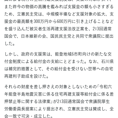
また昨今の物価の高騰を鑑みれば支援金の額も小さすぎる
ため、立憲民主党は、中規模半壊など支援対象の拡大、支
援金の最高額を300万円から600万円に引き上げることなど
を盛り込んだ被災者生活再建支援法改正案を、213回通常
国会で、日本維新の会、国民民主党と共同で衆議院に提出
した。
しかし、政府の支援策は、能登地域6市町向けの新たな交
付金制度による給付金の支給にとどまった。なお、石川県
は補完的措置として、その給付金を受けない世帯への自宅
再建利子助成を設けた。
それらの財産を差し押さえの対象としないための「令和六
年能登半島地震災害に係る住宅再建支援等給付金に係る差
押禁止等に関する法律案」が213回通常国会で衆議院厚生
労働委員長提案により提出され、立憲民主党は賛成し、全
会一致で可決・成立した。