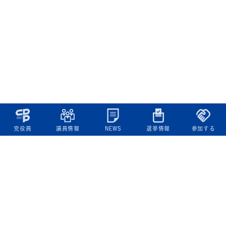
党役員
議員情報
NEWS
選挙情報
参加する
立憲民主党について
綱領
役員一覧
次の内閣
委員会委員一覧
議員・総支部長一覧
党本部所在地
都道府県連一覧
立憲民主党 活動計画・活動報告
ニュース