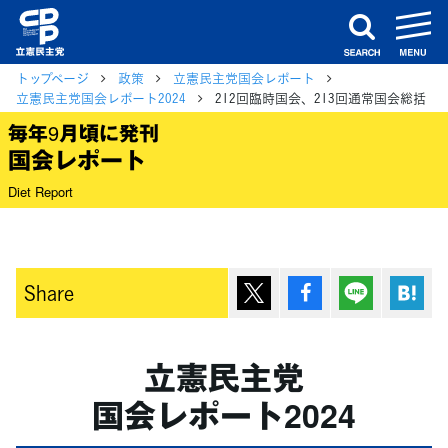
m
search
トップページ
政策
立憲民主党国会レポート
立憲民主党国会レポート2024
212回臨時国会、213回通常国会総括
毎年9月頃に発刊
国会レポート
Diet Report
ポスト
シェア
Lineで送
は
Share
立憲民主党
国会レポート2024