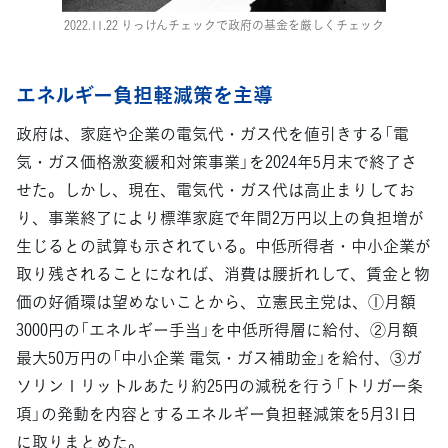
2022.11.22 りっけんチェックで政府の基金を厳しくチェック
エネルギー負担軽減策を主導
政府は、家庭や企業の電気代・ガス代を値引きする「電
気・ガス価格激変緩和対策事業」を2024年5月末で終了さ
せた。しかし、現在、電気代・ガス代は高止まりしてお
り、事業終了により標準家庭で年間2万円以上の負担増が
生じるとの試算も示されている。中低所得者・中小企業が
取り残されることになれば、消費は腰折れして、賃金と物
価の好循環は望めないことから、立憲民主党は、①月額
3000円の「エネルギー手当」を中低所得層に給付、②月額
最大50万円の「中小企業 電気・ガス補助金」を給付、③ガ
ソリン１リットルあたり約25円の減税を行う「トリガー条
項」の発動を内容とするエネルギー負担軽減策を5月31日
に取りまとめた。