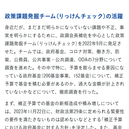
政策課題発掘チーム（りっけんチェック）の活躍
身近だが、まだまだ明らかになっていない課題や不正、事
実を明らかにするために、政調会長補佐を中心とした政策
課題発掘チーム（りっけんチェック）を2022年9月に発足さ
せた。チームでは、政府基金、コロナ対策、働き方、防
衛、公務員、公共事業・公共調達、ODAの7分野について
調査を進めた。その中で特に、予算を膨らませる要因にな
っている政府基金（200基金事業、152基金）について、補正
予算で基金を積む必要があるのか、過大な金額が計上され
ていないかなどについて、徹底調査を行った。
まず、補正予算での基金の新規造成や積み増しについて
は、2023年11月22日に、財政法第29条に定められる緊要性
の要件を満たさないものは認めないなどとする「補正予算
における政府基金に対する方針」を決定した。また、基金