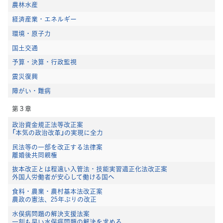
農林水産
経済産業・エネルギー
環境・原子力
国土交通
予算・決算・行政監視
震災復興
障がい・難病
第３章
政治資金規正法等改正案
「本気の政治改革」の実現に全力
民法等の一部を改正する法律案
離婚後共同親権
抜本改正とは程遠い入管法・技能実習適正化法改正案
外国人労働者が安心して働ける国へ
食料・農業・農村基本法改正案
農政の憲法、25年ぶりの改正
水俣病問題の解決支援法案
一刻も早い水俣病問題の解決を求める