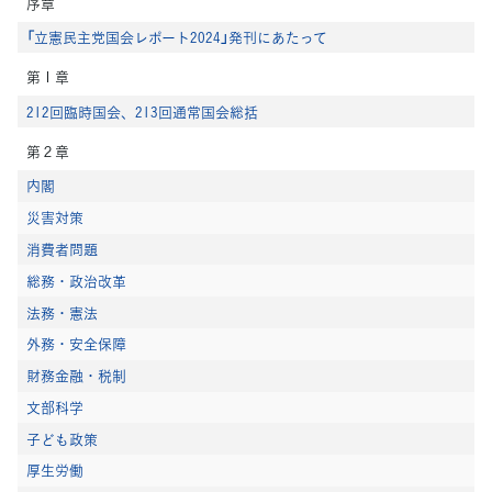
序章
「立憲民主党国会レポート2024」発刊にあたって
第１章
212回臨時国会、213回通常国会総括
第２章
内閣
災害対策
消費者問題
総務・政治改革
法務・憲法
外務・安全保障
財務金融・税制
文部科学
子ども政策
厚生労働