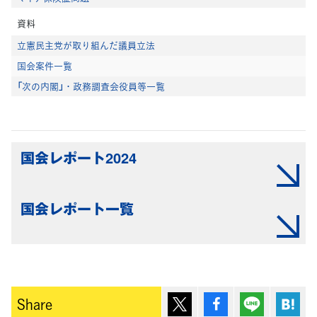
資料
立憲民主党が取り組んだ議員立法
国会案件一覧
「次の内閣」・政務調査会役員等一覧
国会レポート2024
国会レポート一覧
ポスト
シェア
Lineで送
は
Share