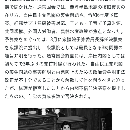
期で開かれた。通常国会では、能登半島地震の復旧復興の
在り方、自由民主党派閥の裏金問題や、令和6年度予算
案、紅麹サプリ健康被害対応、子ども・子育て予算財源、
共同親権、外国人労働者、農林水産政策が焦点となった。
予算案をめぐっては、3月に衆議院予算委員長解任決議案
を衆議院に提出し、衆議院としては最長となる3時間弱の
趣旨弁明を行った。通常国会終盤には、岸田内閣としては
初めてで3年ぶりの党首討論が行われた。自由民主党派閥
の裏金問題の事実解明と再発防止のための政治資金規正法
改正が不十分であることから解散して信を問うべきと迫っ
たが、総理が拒否したことから内閣不信任決議案を提出し
たものの、与党の賛成多数で否決された。