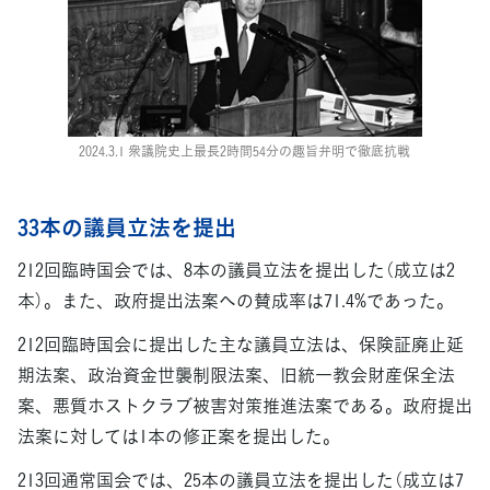
2024.3.1 衆議院史上最長2時間54分の趣旨弁明で徹底抗戦
33本の議員立法を提出
212回臨時国会では、8本の議員立法を提出した（成立は2
本）。また、政府提出法案への賛成率は71.4%であった。
212回臨時国会に提出した主な議員立法は、保険証廃止延
期法案、政治資金世襲制限法案、旧統一教会財産保全法
案、悪質ホストクラブ被害対策推進法案である。政府提出
法案に対しては1本の修正案を提出した。
213回通常国会では、25本の議員立法を提出した（成立は7