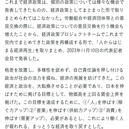
これまで経済政策は、個別の政策については様々な機会で
発表してきたものの、経済政策としてまとまった形で取り
まとめられてはこなかった。労働組合や経済団体等との意
見交換の際に、経済政策についての意見交換を行う機会も
増えたことから、経済政策プロジェクトチームでこれまで
党内でまとめてきた政策を再構成する形で、「人からはじ
まる経済再生」を取りまとめ、2023年11月10日の代表記者
会見で発表した。
格差を放置し、多様性を認めず、自己責任論を押し付ける
政治が社会の活力を損ね、経済の発展を妨げてきた。この
経済と政治を、大転換させることが必要であり、日本を伸
ばすために掲げる目標として、物価高を上回る賃金上昇を
掲げた。この目標を達成するために、①「人」を伸ばす（稼
ぐ力アップ）②「産業」を伸ばす（供給力アップ）③「消費」を
伸ばす（需要アップ）、必要があるとし、これにより働く人
が報われる、まっとうな経済を取り戻すとした。