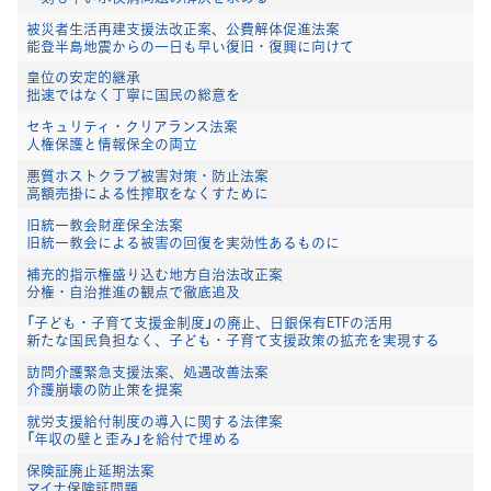
被災者生活再建支援法改正案、公費解体促進法案
能登半島地震からの一日も早い復旧・復興に向けて
皇位の安定的継承
拙速ではなく丁寧に国民の総意を
セキュリティ・クリアランス法案
人権保護と情報保全の両立
悪質ホストクラブ被害対策・防止法案
高額売掛による性搾取をなくすために
旧統一教会財産保全法案
旧統一教会による被害の回復を実効性あるものに
補充的指示権盛り込む地方自治法改正案
分権・自治推進の観点で徹底追及
「子ども・子育て支援金制度」の廃止、日銀保有ETFの活用
新たな国民負担なく、子ども・子育て支援政策の拡充を実現する
訪問介護緊急支援法案、処遇改善法案
介護崩壊の防止策を提案
就労支援給付制度の導入に関する法律案
「年収の壁と歪み」を給付で埋める
保険証廃止延期法案
マイナ保険証問題