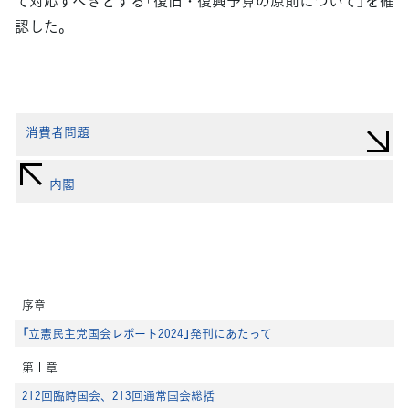
認した。
消費者問題
内閣
序章
「立憲民主党国会レポート2024」発刊にあたって
第１章
212回臨時国会、213回通常国会総括