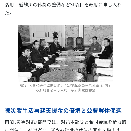
活用、避難所の体制の整備など31項目を政府に申し入れ
た。
2024.1.5 泉代表が岸田首相に「令和6年能登半島地震」に関す
る31項目を申し入れ 与野党党首会談
被災者生活再建支援金の倍増と公費解体促進
内閣（災害対策）部門では、対策本部等と合同会議を精力的
に開催し、被災者ニーズや被災地の状況の変化を踏まえ、