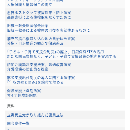
人権保護と情報保全の両立
悪質ホストクラブ被害対策・防止法案
高額売掛による性搾取をなくすために
旧統一教会財産保全法案
旧統一教会による被害の回復を実効性あるものに
補充的指示権盛り込む地方自治法改正案
分権・自治推進の観点で徹底追及
「子ども・子育て支援金制度」の廃止、日銀保有ETFの活用
新たな国民負担なく、子ども・子育て支援政策の拡充を実現する
訪問介護緊急支援法案、処遇改善法案
介護崩壊の防止策を提案
就労支援給付制度の導入に関する法律案
「年収の壁と歪み」を給付で埋める
保険証廃止延期法案
マイナ保険証問題
資料
立憲民主党が取り組んだ議員立法
国会案件一覧