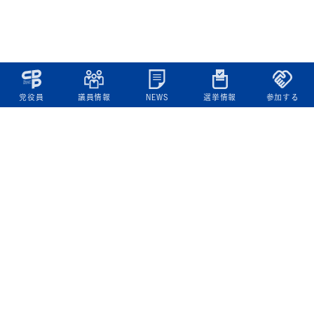
党役員
議員情報
NEWS
選挙情報
参加する
立憲民主党について
綱領
役員一覧
次の内閣
委員会委員一覧
議員・総支部長一覧
党本部所在地
都道府県連一覧
立憲民主党 活動計画・活動報告
ニュース
政策情報
基本政策
ビジョン２２
政策集
選挙政策
国会レポート
政調活動ニュース
提出法案