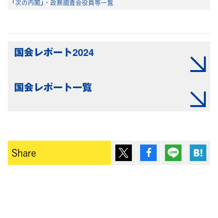
「次の内閣」・政務調査会役員等一覧
国会レポート2024
国会レポート一覧
ポスト
シェア
Lineで送
は
Share