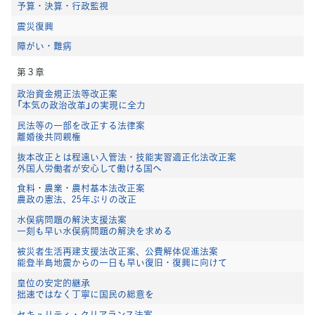
予算・決算・行政監視
震災復興
障がい・難病
第３章
政治資金規正法等改正案
「本気の政治改革」の実現に全力
民法等の一部を改正する法律案
離婚後共同親権
抜本改正とは程遠い入管法・技能実習適正化法改正案
外国人労働者が安心して働ける国へ
食料・農業・農村基本法改正案
農政の憲法、25年ぶりの改正
水俣病問題の解決支援法案
一刻も早い水俣病問題の解決を求める
被災者生活再建支援法改正案、公費解体促進法案
能登半島地震からの一日も早い復旧・復興に向けて
皇位の安定的継承
拙速ではなく丁寧に国民の総意を
セキュリティ・クリアランス法案