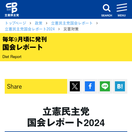
m
search
トップページ
政策
立憲民主党国会レポート
立憲民主党国会レポート2024
災害対策
毎年9月頃に発刊
国会レポート
Diet Report
ポスト
シェア
Lineで送
は
Share
立憲民主党
国会レポート2024