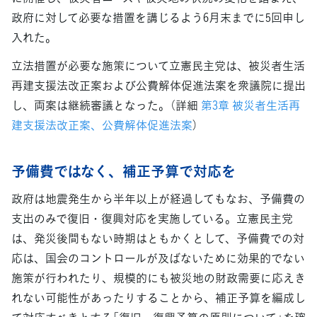
政府に対して必要な措置を講じるよう6月末までに5回申し
入れた。
立法措置が必要な施策について立憲民主党は、被災者生活
再建支援法改正案および公費解体促進法案を衆議院に提出
し、両案は継続審議となった。（詳細
第3章 被災者生活再
建支援法改正案、公費解体促進法案
）
予備費ではなく、補正予算で対応を
政府は地震発生から半年以上が経過してもなお、予備費の
支出のみで復旧・復興対応を実施している。立憲民主党
は、発災後間もない時期はともかくとして、予備費での対
応は、国会のコントロールが及ばないために効果的でない
施策が行われたり、規模的にも被災地の財政需要に応えき
れない可能性があったりすることから、補正予算を編成し
て対応すべきとする「復旧・復興予算の原則について」を確