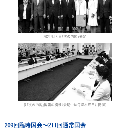
2022.9.13 泉「次の内閣」発足
泉「次の内閣」閣議の模様（会期中は毎週木曜日に開催）
209回臨時国会～211回通常国会