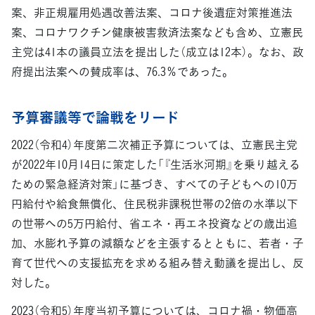
案、非正規雇用処遇改善法案、コロナ後遺症対策推進法
案、コロナワクチン健康被害救済法案なども含め、立憲民
主党は41本の議員立法を提出した（成立は12本）。なお、政
府提出法案への賛成率は、76.3％であった。
予算審議等で論戦をリード
2022（令和4）年度第二次補正予算については、立憲民主党
が2022年10月14日に策定した「『生活氷河期』を乗り越える
ための緊急経済対策」に基づき、すべての子どもへの10万
円給付や給食無償化、住民税非課税世帯の2倍の水準以下
の世帯への5万円給付、省エネ・再エネ投資などの歳出追
加、水膨れ予算の減額などを主張するとともに、若者・子
育て世代への支援拡充を求める組み替え動議を提出し、反
対した。
2023（令和5）年度当初予算については、コロナ禍・物価高