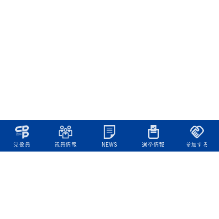
党役員
議員情報
NEWS
選挙情報
参加する
立憲民主党について
綱領
役員一覧
次の内閣
委員会委員一覧
議員・総支部長一覧
党本部所在地
都道府県連一覧
立憲民主党 活動計画・活動報告