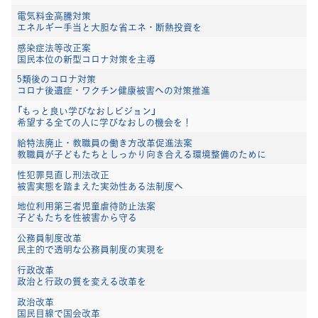
電気料金高騰対策
エネルギー手当と大胆な省エネ・断熱投資を
感染症法等改正案
国民本位の新型コロナ対策を主導
5類後のコロナ対策
コロナ後遺症・ワクチン健康被害への対策推進
「もっと良い学びなおしビジョン」
希望する全ての人に学びなおしの機会を！
給特法廃止・教職員の働き方改革促進法案
教職員が子どもたちとしっかり向き合える環境整備のために
性犯罪見直し刑法改正
被害実態を踏まえた実効性ある法制度へ
地位利用第三者児童虐待防止法案
子どもたちを性被害から守る
公務員制度改革
民主的で透明な公務員制度の実現を
行政改革
政治と行政の質を変える改革を
政治改革
国民目線で国会改革