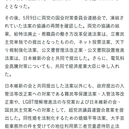
ととなった。
その後、5月9日に両党の国会対策委員会連絡会で、凍結さ
れていた法案の協議の再開を確認した。両党の協議の結
果、給特法廃止・教職員の働き方改革促進法案は、立憲民
主党単独での提出となったものの、ネット投票法案、天下
り規制強化法案、公文書管理法改正案・公文書院設置推進
法案は、日本維新の会と共同で提出した。さらに、電気料
金高騰対策についても、共同で経済産業大臣に申し入れ
た。
日本維新の会と共同提出した法案以外にも、政府提出の入
管法等改正案への対案である難民等保護法案・入管法等改
正案や、LGBT理解増進法の与党案および日本維新の会・
国民民主党案への対案として、超党派議員連盟合意案を提
出した。同性婚を法制化するための婚姻平等法案、大手芸
能事務所の件を受けての地位利用第三者児童虐待防止法