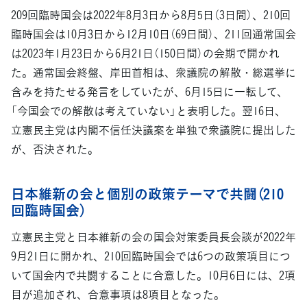
209回臨時国会は2022年8月3日から8月5日（3日間）、210回
臨時国会は10月3日から12月10日（69日間）、211回通常国会
は2023年1月23日から6月21日（150日間）の会期で開かれ
た。通常国会終盤、岸田首相は、衆議院の解散・総選挙に
含みを持たせる発言をしていたが、6月15日に一転して、
「今国会での解散は考えていない」と表明した。翌16日、
立憲民主党は内閣不信任決議案を単独で衆議院に提出した
が、否決された。
日本維新の会と個別の政策テーマで共闘（210
回臨時国会）
立憲民主党と日本維新の会の国会対策委員長会談が2022年
9月21日に開かれ、210回臨時国会では6つの政策項目につ
いて国会内で共闘することに合意した。10月6日には、2項
目が追加され、合意事項は8項目となった。