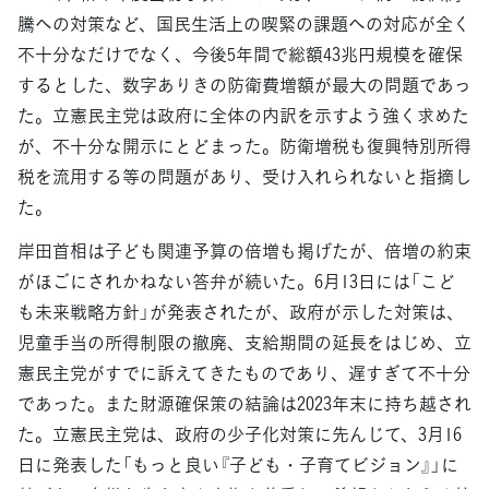
騰への対策など、国民生活上の喫緊の課題への対応が全く
不十分なだけでなく、今後5年間で総額43兆円規模を確保
するとした、数字ありきの防衛費増額が最大の問題であっ
た。立憲民主党は政府に全体の内訳を示すよう強く求めた
が、不十分な開示にとどまった。防衛増税も復興特別所得
税を流用する等の問題があり、受け入れられないと指摘し
た。
岸田首相は子ども関連予算の倍増も掲げたが、倍増の約束
がほごにされかねない答弁が続いた。6月13日には「こど
も未来戦略方針」が発表されたが、政府が示した対策は、
児童手当の所得制限の撤廃、支給期間の延長をはじめ、立
憲民主党がすでに訴えてきたものであり、遅すぎて不十分
であった。また財源確保策の結論は2023年末に持ち越され
た。立憲民主党は、政府の少子化対策に先んじて、3月16
日に発表した「もっと良い『子ども・子育てビジョン』」に