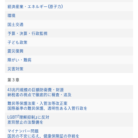
経済産業・エネルギー（原子力）
環境
国土交通
予算・決算・行政監視
子ども政策
震災復興
障がい・難病
災害対策
第３章
43兆円規模の巨額防衛費・財源
納税者の視点で徹底的に精査・追及
難民等保護法案・入管法等改正案
国際基準の難民保護、透明性ある入管行政を
LGBT「理解抑制」に反対
差別禁止の法整備を
マイナンバー問題
国民の不安に応え、健康保険証の存続を