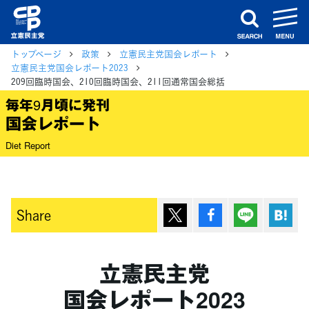
m
search
トップページ
政策
立憲民主党国会レポート
立憲民主党国会レポート2023
209回臨時国会、210回臨時国会、211回通常国会総括
毎年9月頃に発刊
国会レポート
Diet Report
ポスト
シェア
Lineで送
は
Share
立憲民主党
国会レポート2023