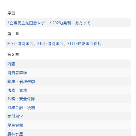
序章
「立憲民主党国会レポート2023」発刊にあたって
第１章
209回臨時国会、210回臨時国会、211回通常国会総括
第２章
内閣
消費者問題
総務・倫理選挙
法務・憲法
外務・安全保障
財務金融・税制
文部科学
厚生労働
農林水産