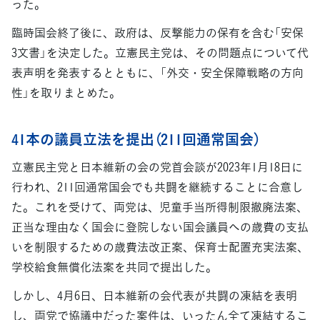
った。
臨時国会終了後に、政府は、反撃能力の保有を含む「安保
3文書」を決定した。立憲民主党は、その問題点について代
表声明を発表するとともに、「外交・安全保障戦略の方向
性」を取りまとめた。
41本の議員立法を提出（211回通常国会）
立憲民主党と日本維新の会の党首会談が2023年1月18日に
行われ、211回通常国会でも共闘を継続することに合意し
た。これを受けて、両党は、児童手当所得制限撤廃法案、
正当な理由なく国会に登院しない国会議員への歳費の支払
いを制限するための歳費法改正案、保育士配置充実法案、
学校給食無償化法案を共同で提出した。
しかし、4月6日、日本維新の会代表が共闘の凍結を表明
し、両党で協議中だった案件は、いったん全て凍結するこ