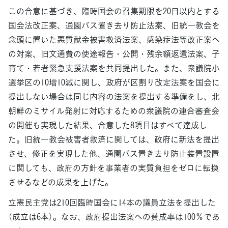
この合意に基づき、臨時国会の召集期限を20日以内とする
国会法改正案、通園バス置き去り防止法案、旧統一教会を
念頭に置いた悪質献金被害救済法案、感染症法等改正案へ
の対案、旧文通費の使途報告・公開・残余額返還法案、子
育て・若者緊急支援法案を共同提出した。また、衆議院小
選挙区の10増10減に関し、政府が区割り改定法案を国会に
提出しない場合は同じ内容の法案を提出する準備をし、北
朝鮮のミサイル発射に対応するための衆議院の連合審査会
の開催も実現した結果、合意した8項目はすべて達成し
た。旧統一教会被害者救済に関しては、政府に新法を提出
させ、修正を実現した他、通園バス置き去り防止装置設置
に関しても、政府の方針を事業者の実質負担をゼロに転換
させるなどの成果を上げた。
立憲民主党は210回臨時国会に14本の議員立法を提出した
（成立は6本）。なお、政府提出法案への賛成率は100％であ