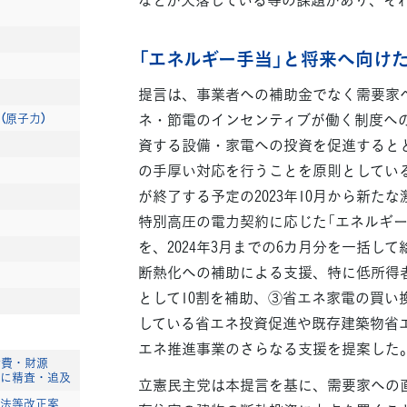
「エネルギー手当」と将来へ向け
提言は、事業者への補助金でなく需要家
ネ・節電のインセンティブが働く制度へ
（原子力）
資する設備・家電への投資を促進すると
の手厚い対応を行うことを原則としてい
が終了する予定の2023年10月から新た
特別高圧の電力契約に応じた「エネルギー
を、2024年3月までの6カ月分を一括し
断熱化への補助による支援、特に低所得者
として10割を補助、③省エネ家電の買い
している省エネ投資促進や既存建築物省
エネ推進事業のさらなる支援を提案した
衛費・財源
に精査・追及
立憲民主党は本提言を基に、需要家への
法等改正案