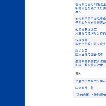
性犯罪見直し刑法改正
被害実態を踏まえた実
度へ
地位利用第三者児童虐
子どもたちを性被害か
公務員制度改革
民主的で透明な公務員
行政改革
政治と行政の質を変え
政治改革
国民目線で国会改革
悪質献金被害救済法案
旧統一教会被害対策
資料
立憲民主党が取り組ん
国会案件一覧
「次の内閣」・政務調