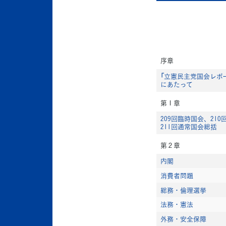
序章
「立憲民主党国会レポー
にあたって
第１章
209回臨時国会、21
211回通常国会総括
第２章
内閣
消費者問題
総務・倫理選挙
法務・憲法
外務・安全保障