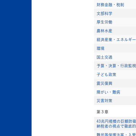
財務金融・税制
文部科学
厚生労働
農林水産
経済産業・エネルギー
環境
国土交通
予算・決算・行政監視
子ども政策
震災復興
障がい・難病
災害対策
第３章
43兆円規模の巨額防
納税者の視点で徹底的
難民等保護法案・入管