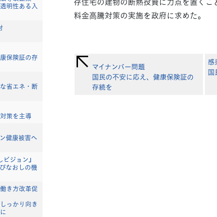
存住宅の建物の断熱投資に力点を置くこ
透明性ある入
料金高騰対策の実施を政府に求めた。
対
康保険証の存
感
マイナンバー問題
国
国民の不安に応え、健康保険証の
な省エネ・断
存続を
対策を主導
ン健康被害へ
しビジョン」
びなおしの機
働き方改革促
しっかり向き
に