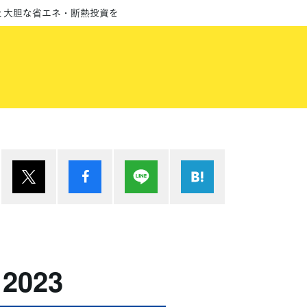
と大胆な省エネ・断熱投資を
ポスト
シェア
Lineで送る
はてブ
023