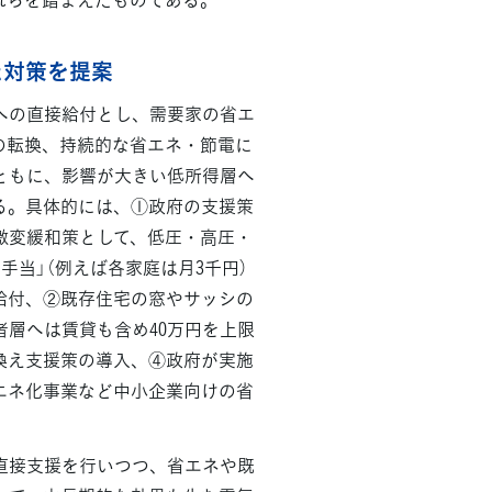
た対策を提案
への直接給付とし、需要家の省エ
の転換、持続的な省エネ・節電に
ともに、影響が大きい低所得層へ
る。具体的には、①政府の支援策
な激変緩和策として、低圧・高圧・
手当」（例えば各家庭は月3千円）
て給付、②既存住宅の窓やサッシの
層へは賃貸も含め40万円を上限
換え支援策の導入、④政府が実施
エネ化事業など中小企業向けの省
。
直接支援を行いつつ、省エネや既