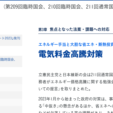
（第209回臨時国会、210回臨時国会、211回通常
焦点となった法案・課題への対応
第3章
ト2023」発刊
エネルギー手当と大胆な省エネ・断熱投
電気料金高騰対策
0回臨時国会、
立憲民主党と日本維新の会は211回通常
務者がエネルギー価格高騰に関する勉強
いての提言」を取りまとめた。
2023年1月から始まった政府の対策は
る「中抜き」の懸念があるほか、省エネへ
などが欠落している等の課題があり、そ