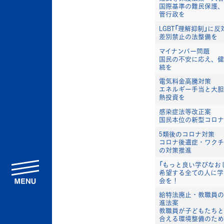
国際基準の難民保護、
管行政を
LGBT「理解抑制」に反
差別禁止の法整備を
マイナンバー問題
国民の不安に応え、健
続を
電気料金高騰対策
エネルギー手当と大胆
熱投資を
感染症法等改正案
国民本位の新型コロナ
5類後のコロナ対策
コロナ後遺症・ワクチ
の対策推進
「もっと良い学びなお
menu
希望する全ての人に学
会を！
給特法廃止・教職員の
進法案
教職員が子どもたちと
合える環境整備のため