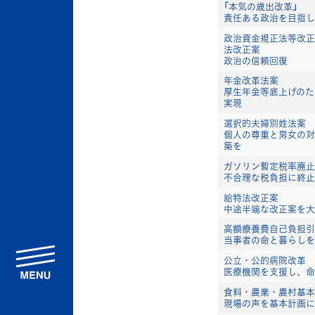
「本気の歳出改革」
責任ある政治を目指し
政治資金規正法等改正
法改正案
政治の信頼回復
年金改革法案
厚生年金等底上げのた
実現
選択的夫婦別姓法案
個人の尊重と男女の対
築を
ガソリン暫定税率廃止
不合理な税負担に終止
給特法改正案
中途半端な改正案を大
高額療養費自己負担引
当事者の命と暮らしを
menu
公立・公的病院改革
医療機関を支援し、命
食料・農業・農村基本
現場の声を基本計画に