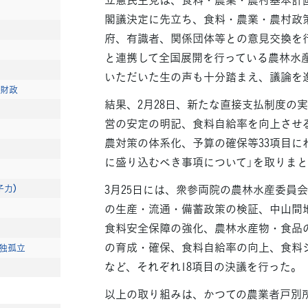
閣議決定に先立ち、食料・農業・農村政
府、有識者、関係団体等との意見交換を
と連携して全国展開を行っている農林水
いただいた生の声も十分踏まえ、議論を
財政
結果、2月28日、新たな直接支払制度の
営の安定の明記、食料自給率を向上させ
農対策の体系化、予算の確保等33項目に
に盛り込むべき事項について」を取りま
3月25日には、衆参両院の農林水産委員
子力）
の生産・流通・備蓄政策の検証、中山間
食料安全保障の強化、農林水産物・食品
の育成・確保、食料自給率の向上、食料
独孤立
など、それぞれ18項目の決議を行った。
以上の取り組みは、かつての農業者戸別