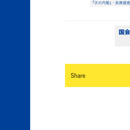
「次の内閣」・政務調
国会
Share