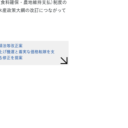
（食料確保・農地維持支払）制度の
水産政策大綱の改訂につながって
請法等改正案
上げ機運と着実な価格転嫁を支
る修正を提案