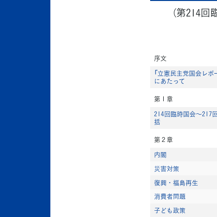
（第214
序文
「立憲民主党国会レポー
にあたって
第１章
214回臨時国会～21
括
第２章
内閣
災害対策
復興・福島再生
消費者問題
子ども政策