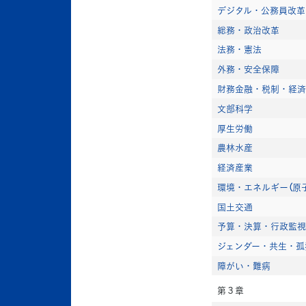
デジタル・公務員改革
総務・政治改革
法務・憲法
外務・安全保障
財務金融・税制・経済
文部科学
厚生労働
農林水産
経済産業
環境・エネルギー（原
国土交通
予算・決算・行政監視
ジェンダー・共生・孤
障がい・難病
第３章