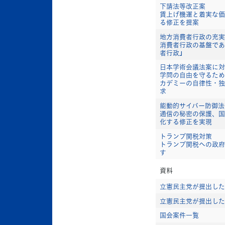
下請法等改正案
賃上げ機運と着実な価
る修正を提案
地方消費者行政の充実
消費者行政の基盤であ
者行政」
日本学術会議法案に対
学問の自由を守るため
カデミーの自律性・独
求
能動的サイバー防御法
通信の秘密の保護、国
化する修正を実現
トランプ関税対策
トランプ関税への政府
す
資料
立憲民主党が提出した
立憲民主党が提出した
国会案件一覧