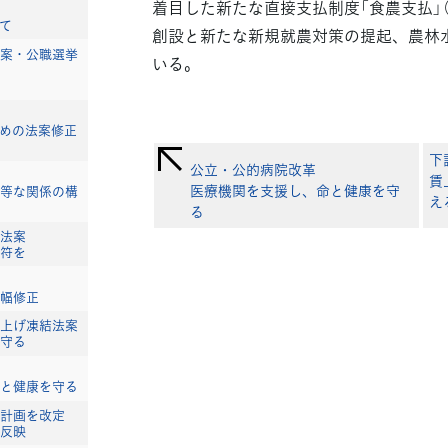
着目した新たな直接支払制度「食農支払」
て
創設と新たな新規就農対策の提起、農林
案・公職選挙
いる。
めの法案修正
下
公立・公的病院改革
賃
医療機関を支援し、命と健康を守
等な関係の構
え
る
法案
符を
幅修正
上げ凍結法案
守る
と健康を守る
計画を改定
反映