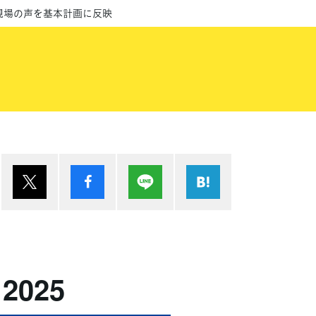
現場の声を基本計画に反映
ポスト
シェア
Lineで送る
はてブ
025